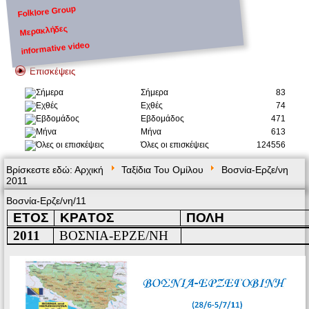
Folklore Group
Μερακλήδες
informative video
Επισκέψεις
Σήμερα
83
Εχθές
74
Εβδομάδος
471
Μήνα
613
Όλες οι επισκέψεις
124556
Βρίσκεστε εδώ:
Αρχική
Ταξίδια Του Ομίλου
Βοσνία-Ερζε/νη
2011
Βοσνία-Ερζε/νη/11
ΕΤΟΣ
ΚΡΑ
T
ΟΣ
ΠΟΛΗ
2011
ΒΟΣΝΙΑ-ΕΡΖΕ/ΝΗ