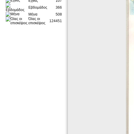
Εχθές
107
Εβδομάδος
366
Μήνα
508
Όλες οι
124451
επισκέψεις