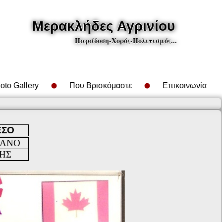
Μερακλήδες Αγρινίου
Παράδοση-Χορός-Πολιτισμός...
oto Gallery
Που Βρισκόμαστε
Επικοινωνία
ΕΣΟ
ΛΑΝΟ
ΗΣ