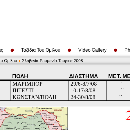
ις
Ταξίδια Του Ομίλου
Video Gallery
Ph
ου Ομίλου
Σλοβενία-Ρουμανία-Τουρκία 2008
ΠΟΛΗ
ΔΙΑΣΤΗΜΑ
ΜΕΤ. Μ
ΜΑΡΙΜΠΟΡ
29/6-8/7/08
΄΄
ΠΙΤΕΣΤΙ
10-17/8/08
΄΄
ΚΩΝΣΤΑΝ/ΠΟΛΗ
24-30/8/08
΄΄