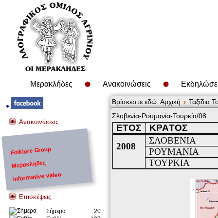
Μερακλήδες
Ανακοινώσεις
Εκδηλώσε
Βρίσκεστε εδώ:
Αρχική
Ταξίδια Τ
Σλοβενία-Ρουμανία-Τουρκία/08
Ανακοινώσεις
ΕΤΟΣ
ΚΡΑ
T
ΟΣ
ΣΛΟΒΕΝΙΑ
2008
Folklore Group
ΡΟΥΜΑΝΙΑ
ΤΟΥΡΚΙΑ
Μερακλήδες
informative video
Επισκέψεις
Σήμερα
20