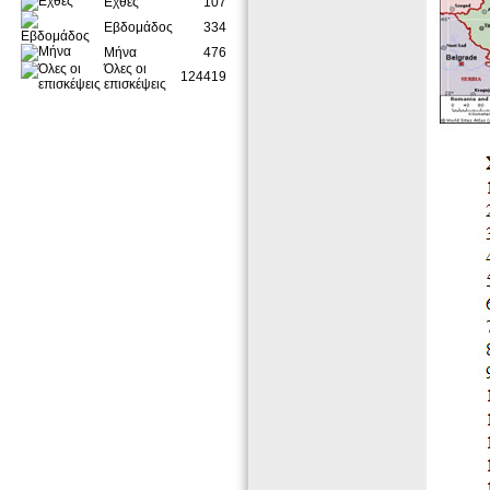
Εχθές
107
Εβδομάδος
334
Μήνα
476
Όλες οι
124419
επισκέψεις