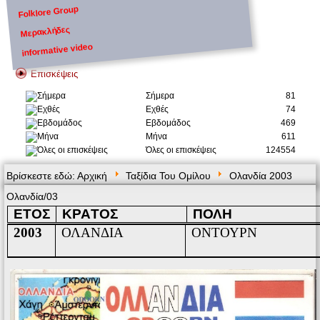
Folklore Group
Μερακλήδες
informative video
Επισκέψεις
Σήμερα
81
Εχθές
74
Εβδομάδος
469
Μήνα
611
Όλες οι επισκέψεις
124554
Βρίσκεστε εδώ:
Αρχική
Ταξίδια Του Ομίλου
Ολανδία 2003
Ολανδία/03
ΕΤΟΣ
ΚΡΑ
T
ΟΣ
ΠΟΛΗ
2003
ΟΛΑΝΔΙΑ
ΟΝΤΟΥΡΝ