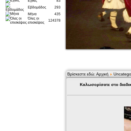
Εχθές
83
Εβδομάδος
293
Μήνα
435
Όλες οι
124378
επισκέψεις
Βρίσκεστε εδώ:
Αρχική
Uncatego
Καλωσορίσατε στο διαδικ