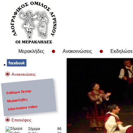
Μερακλήδες
Ανακοινώσεις
Εκδηλώσε
Ανακοινώσεις
Folklore Group
Μερακλήδες
informative video
Επισκέψεις
Σήμερα
86