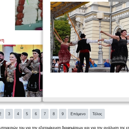
2
3
4
5
6
7
8
9
Επόμενο
Τέλος
 υπηρεσιών του,για την εξατομίκευση διαφημίσεων και για την ανάλυση της 