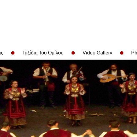
ις
Ταξίδια Του Ομίλου
Video Gallery
Ph